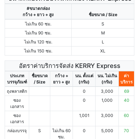
#ขนาดกล่อง
กว้าง + ยาว + สูง
ชื่อขนาด / Size
ไม่เกิน 60 ซม.
S
ไม่เกิน 90 ซม.
M
ไม่เกิน 120 ซม.
L
ไม่เกิน 150 ซม.
XL
อัตราค่าบริการจัดส่ง KERRY Express
ประเภท
ชื่อขนาด
กว้าง +
นน. ตั้งแต่
นน. ไม่เกิน
ค่า
บรรจุภัณฑ์
/ Size
ยาว + สูง
(กรัม)
(กรัม)
บริการ
ถุงพลาสติก
0
3,000
69
ซอง
0
1,000
40
เอกสาร
ซอง
1,001
3,000
60
เอกสาร
กล่องบรรจุ
S
ไม่เกิน 60
0
5,000
70
ซม.