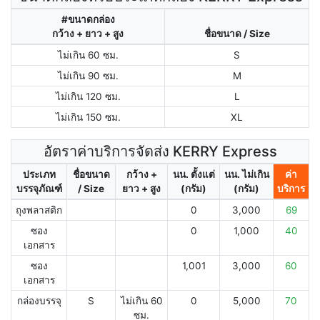
#ขนาดกล่อง
กว้าง + ยาว + สูง
ชื่อขนาด / Size
ไม่เกิน 60 ซม.
S
ไม่เกิน 90 ซม.
M
ไม่เกิน 120 ซม.
L
ไม่เกิน 150 ซม.
XL
อัตราค่าบริการจัดส่ง KERRY Express
ประเภท
ชื่อขนาด
กว้าง +
นน. ตั้งแต่
นน. ไม่เกิน
ค่า
บรรจุภัณฑ์
/ Size
ยาว + สูง
(กรัม)
(กรัม)
บริการ
ถุงพลาสติก
0
3,000
69
ซอง
0
1,000
40
เอกสาร
ซอง
1,001
3,000
60
เอกสาร
กล่องบรรจุ
S
ไม่เกิน 60
0
5,000
70
ซม.