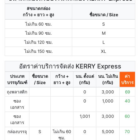
#ขนาดกล่อง
กว้าง + ยาว + สูง
ชื่อขนาด / Size
ไม่เกิน 60 ซม.
S
ไม่เกิน 90 ซม.
M
ไม่เกิน 120 ซม.
L
ไม่เกิน 150 ซม.
XL
อัตราค่าบริการจัดส่ง KERRY Express
ประเภท
ชื่อขนาด
กว้าง +
นน. ตั้งแต่
นน. ไม่เกิน
ค่า
บรรจุภัณฑ์
/ Size
ยาว + สูง
(กรัม)
(กรัม)
บริการ
ถุงพลาสติก
0
3,000
69
ซอง
0
1,000
40
เอกสาร
ซอง
1,001
3,000
60
เอกสาร
กล่องบรรจุ
S
ไม่เกิน 60
0
5,000
70
ซม.