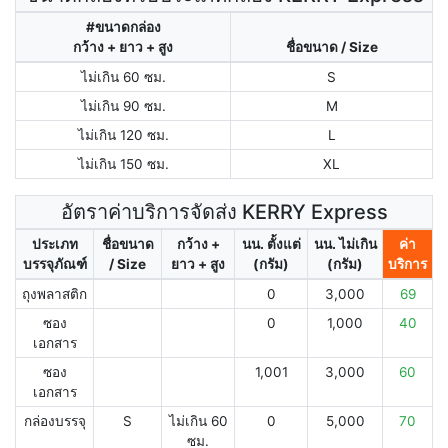
#ขนาดกล่อง
กว้าง + ยาว + สูง
ชื่อขนาด / Size
ไม่เกิน 60 ซม.
S
ไม่เกิน 90 ซม.
M
ไม่เกิน 120 ซม.
L
ไม่เกิน 150 ซม.
XL
อัตราค่าบริการจัดส่ง KERRY Express
ประเภท
ชื่อขนาด
กว้าง +
นน. ตั้งแต่
นน. ไม่เกิน
ค่า
บรรจุภัณฑ์
/ Size
ยาว + สูง
(กรัม)
(กรัม)
บริการ
ถุงพลาสติก
0
3,000
69
ซอง
0
1,000
40
เอกสาร
ซอง
1,001
3,000
60
เอกสาร
กล่องบรรจุ
S
ไม่เกิน 60
0
5,000
70
ซม.