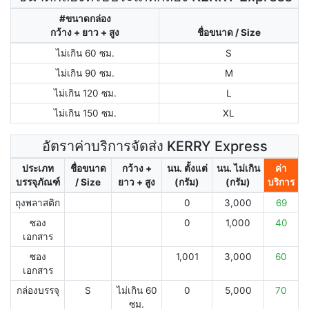
#ขนาดกล่อง
กว้าง + ยาว + สูง
ชื่อขนาด / Size
ไม่เกิน 60 ซม.
S
ไม่เกิน 90 ซม.
M
ไม่เกิน 120 ซม.
L
ไม่เกิน 150 ซม.
XL
อัตราค่าบริการจัดส่ง KERRY Express
ประเภท
ชื่อขนาด
กว้าง +
นน. ตั้งแต่
นน. ไม่เกิน
ค่า
บรรจุภัณฑ์
/ Size
ยาว + สูง
(กรัม)
(กรัม)
บริการ
ถุงพลาสติก
0
3,000
69
ซอง
0
1,000
40
เอกสาร
ซอง
1,001
3,000
60
เอกสาร
กล่องบรรจุ
S
ไม่เกิน 60
0
5,000
70
ซม.