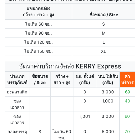
#ขนาดกล่อง
กว้าง + ยาว + สูง
ชื่อขนาด / Size
ไม่เกิน 60 ซม.
S
ไม่เกิน 90 ซม.
M
ไม่เกิน 120 ซม.
L
ไม่เกิน 150 ซม.
XL
อัตราค่าบริการจัดส่ง KERRY Express
ประเภท
ชื่อขนาด
กว้าง +
นน. ตั้งแต่
นน. ไม่เกิน
ค่า
บรรจุภัณฑ์
/ Size
ยาว + สูง
(กรัม)
(กรัม)
บริการ
ถุงพลาสติก
0
3,000
69
ซอง
0
1,000
40
เอกสาร
ซอง
1,001
3,000
60
เอกสาร
กล่องบรรจุ
S
ไม่เกิน 60
0
5,000
70
ซม.