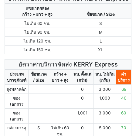
#ขนาดกล่อง
กว้าง + ยาว + สูง
ชื่อขนาด / Size
ไม่เกิน 60 ซม.
S
ไม่เกิน 90 ซม.
M
ไม่เกิน 120 ซม.
L
ไม่เกิน 150 ซม.
XL
อัตราค่าบริการจัดส่ง KERRY Express
ประเภท
ชื่อขนาด
กว้าง +
นน. ตั้งแต่
นน. ไม่เกิน
ค่า
บรรจุภัณฑ์
/ Size
ยาว + สูง
(กรัม)
(กรัม)
บริการ
ถุงพลาสติก
0
3,000
69
ซอง
0
1,000
40
เอกสาร
ซอง
1,001
3,000
60
เอกสาร
กล่องบรรจุ
S
ไม่เกิน 60
0
5,000
70
ซม.