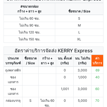
#ขนาดกล่อง
กว้าง + ยาว + สูง
ชื่อขนาด / Size
ไม่เกิน 60 ซม.
S
ไม่เกิน 90 ซม.
M
ไม่เกิน 120 ซม.
L
ไม่เกิน 150 ซม.
XL
อัตราค่าบริการจัดส่ง KERRY Express
ประเภท
ชื่อขนาด
กว้าง +
นน. ตั้งแต่
นน. ไม่เกิน
ค่า
บรรจุภัณฑ์
/ Size
ยาว + สูง
(กรัม)
(กรัม)
บริการ
ถุงพลาสติก
0
3,000
69
ซอง
0
1,000
40
เอกสาร
ซอง
1,001
3,000
60
เอกสาร
กล่องบรรจุ
S
ไม่เกิน 60
0
5,000
70
ซม.