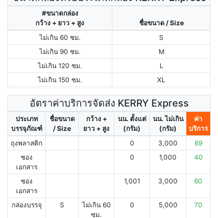
#ขนาดกล่อง
กว้าง + ยาว + สูง
ชื่อขนาด / Size
ไม่เกิน 60 ซม.
S
ไม่เกิน 90 ซม.
M
ไม่เกิน 120 ซม.
L
ไม่เกิน 150 ซม.
XL
อัตราค่าบริการจัดส่ง KERRY Express
ประเภท
ชื่อขนาด
กว้าง +
นน. ตั้งแต่
นน. ไม่เกิน
ค่า
บรรจุภัณฑ์
/ Size
ยาว + สูง
(กรัม)
(กรัม)
บริการ
ถุงพลาสติก
0
3,000
69
ซอง
0
1,000
40
เอกสาร
ซอง
1,001
3,000
60
เอกสาร
กล่องบรรจุ
S
ไม่เกิน 60
0
5,000
70
ซม.