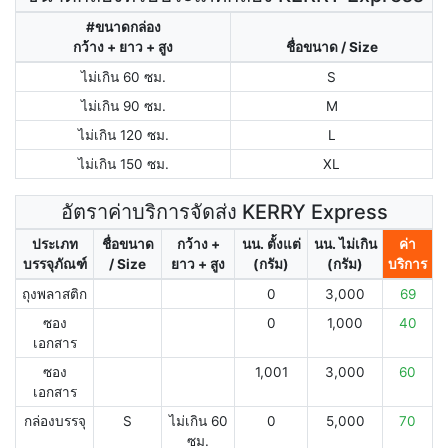
#ขนาดกล่อง
กว้าง + ยาว + สูง
ชื่อขนาด / Size
ไม่เกิน 60 ซม.
S
ไม่เกิน 90 ซม.
M
ไม่เกิน 120 ซม.
L
ไม่เกิน 150 ซม.
XL
อัตราค่าบริการจัดส่ง KERRY Express
ประเภท
ชื่อขนาด
กว้าง +
นน. ตั้งแต่
นน. ไม่เกิน
ค่า
บรรจุภัณฑ์
/ Size
ยาว + สูง
(กรัม)
(กรัม)
บริการ
ถุงพลาสติก
0
3,000
69
ซอง
0
1,000
40
เอกสาร
ซอง
1,001
3,000
60
เอกสาร
กล่องบรรจุ
S
ไม่เกิน 60
0
5,000
70
ซม.