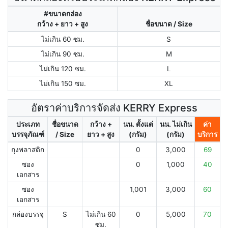
#ขนาดกล่อง
กว้าง + ยาว + สูง
ชื่อขนาด / Size
ไม่เกิน 60 ซม.
S
ไม่เกิน 90 ซม.
M
ไม่เกิน 120 ซม.
L
ไม่เกิน 150 ซม.
XL
อัตราค่าบริการจัดส่ง KERRY Express
ประเภท
ชื่อขนาด
กว้าง +
นน. ตั้งแต่
นน. ไม่เกิน
ค่า
บรรจุภัณฑ์
/ Size
ยาว + สูง
(กรัม)
(กรัม)
บริการ
ถุงพลาสติก
0
3,000
69
ซอง
0
1,000
40
เอกสาร
ซอง
1,001
3,000
60
เอกสาร
กล่องบรรจุ
S
ไม่เกิน 60
0
5,000
70
ซม.