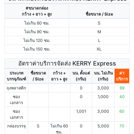
#ขนาดกล่อง
กว้าง + ยาว + สูง
ชื่อขนาด / Size
ไม่เกิน 60 ซม.
S
ไม่เกิน 90 ซม.
M
ไม่เกิน 120 ซม.
L
ไม่เกิน 150 ซม.
XL
อัตราค่าบริการจัดส่ง KERRY Express
ประเภท
ชื่อขนาด
กว้าง +
นน. ตั้งแต่
นน. ไม่เกิน
ค่า
บรรจุภัณฑ์
/ Size
ยาว + สูง
(กรัม)
(กรัม)
บริการ
ถุงพลาสติก
0
3,000
69
ซอง
0
1,000
40
เอกสาร
ซอง
1,001
3,000
60
เอกสาร
กล่องบรรจุ
S
ไม่เกิน 60
0
5,000
70
ซม.