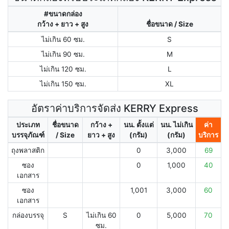
#ขนาดกล่อง
กว้าง + ยาว + สูง
ชื่อขนาด / Size
ไม่เกิน 60 ซม.
S
ไม่เกิน 90 ซม.
M
ไม่เกิน 120 ซม.
L
ไม่เกิน 150 ซม.
XL
อัตราค่าบริการจัดส่ง KERRY Express
ประเภท
ชื่อขนาด
กว้าง +
นน. ตั้งแต่
นน. ไม่เกิน
ค่า
บรรจุภัณฑ์
/ Size
ยาว + สูง
(กรัม)
(กรัม)
บริการ
ถุงพลาสติก
0
3,000
69
ซอง
0
1,000
40
เอกสาร
ซอง
1,001
3,000
60
เอกสาร
กล่องบรรจุ
S
ไม่เกิน 60
0
5,000
70
ซม.