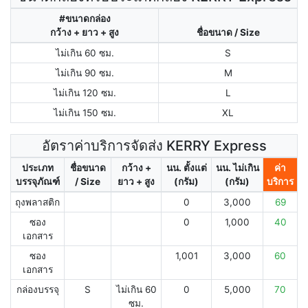
#ขนาดกล่อง
กว้าง + ยาว + สูง
ชื่อขนาด / Size
ไม่เกิน 60 ซม.
S
ไม่เกิน 90 ซม.
M
ไม่เกิน 120 ซม.
L
ไม่เกิน 150 ซม.
XL
อัตราค่าบริการจัดส่ง KERRY Express
ประเภท
ชื่อขนาด
กว้าง +
นน. ตั้งแต่
นน. ไม่เกิน
ค่า
บรรจุภัณฑ์
/ Size
ยาว + สูง
(กรัม)
(กรัม)
บริการ
ถุงพลาสติก
0
3,000
69
ซอง
0
1,000
40
เอกสาร
ซอง
1,001
3,000
60
เอกสาร
กล่องบรรจุ
S
ไม่เกิน 60
0
5,000
70
ซม.