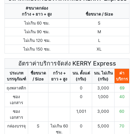
#ขนาดกล่อง
กว้าง + ยาว + สูง
ชื่อขนาด / Size
ไม่เกิน 60 ซม.
S
ไม่เกิน 90 ซม.
M
ไม่เกิน 120 ซม.
L
ไม่เกิน 150 ซม.
XL
อัตราค่าบริการจัดส่ง KERRY Express
ประเภท
ชื่อขนาด
กว้าง +
นน. ตั้งแต่
นน. ไม่เกิน
ค่า
บรรจุภัณฑ์
/ Size
ยาว + สูง
(กรัม)
(กรัม)
บริการ
ถุงพลาสติก
0
3,000
69
ซอง
0
1,000
40
เอกสาร
ซอง
1,001
3,000
60
เอกสาร
กล่องบรรจุ
S
ไม่เกิน 60
0
5,000
70
ซม.