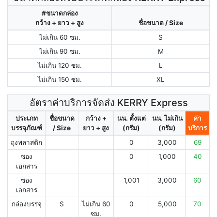
#ขนาดกล่อง
กว้าง + ยาว + สูง
ชื่อขนาด / Size
ไม่เกิน 60 ซม.
S
ไม่เกิน 90 ซม.
M
ไม่เกิน 120 ซม.
L
ไม่เกิน 150 ซม.
XL
อัตราค่าบริการจัดส่ง KERRY Express
ประเภท
ชื่อขนาด
กว้าง +
นน. ตั้งแต่
นน. ไม่เกิน
ค่า
บรรจุภัณฑ์
/ Size
ยาว + สูง
(กรัม)
(กรัม)
บริการ
ถุงพลาสติก
0
3,000
69
ซอง
0
1,000
40
เอกสาร
ซอง
1,001
3,000
60
เอกสาร
กล่องบรรจุ
S
ไม่เกิน 60
0
5,000
70
ซม.