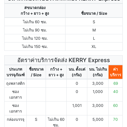
#ขนาดกล่อง
กว้าง + ยาว + สูง
ชื่อขนาด / Size
ไม่เกิน 60 ซม.
S
ไม่เกิน 90 ซม.
M
ไม่เกิน 120 ซม.
L
ไม่เกิน 150 ซม.
XL
อัตราค่าบริการจัดส่ง KERRY Express
ประเภท
ชื่อขนาด
กว้าง +
นน. ตั้งแต่
นน. ไม่เกิน
ค่า
บรรจุภัณฑ์
/ Size
ยาว + สูง
(กรัม)
(กรัม)
บริการ
ถุงพลาสติก
0
3,000
69
ซอง
0
1,000
40
เอกสาร
ซอง
1,001
3,000
60
เอกสาร
กล่องบรรจุ
S
ไม่เกิน 60
0
5,000
70
ซม.