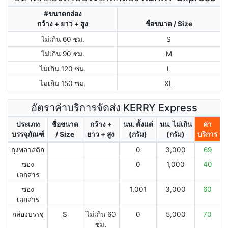
#ขนาดกล่อง
กว้าง + ยาว + สูง
ชื่อขนาด / Size
ไม่เกิน 60 ซม.
S
ไม่เกิน 90 ซม.
M
ไม่เกิน 120 ซม.
L
ไม่เกิน 150 ซม.
XL
อัตราค่าบริการจัดส่ง KERRY Express
ประเภท
ชื่อขนาด
กว้าง +
นน. ตั้งแต่
นน. ไม่เกิน
ค่า
บรรจุภัณฑ์
/ Size
ยาว + สูง
(กรัม)
(กรัม)
บริการ
ถุงพลาสติก
0
3,000
69
ซอง
0
1,000
40
เอกสาร
ซอง
1,001
3,000
60
เอกสาร
กล่องบรรจุ
S
ไม่เกิน 60
0
5,000
70
ซม.