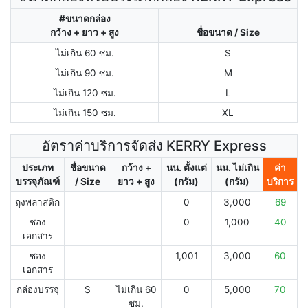
#ขนาดกล่อง
กว้าง + ยาว + สูง
ชื่อขนาด / Size
ไม่เกิน 60 ซม.
S
ไม่เกิน 90 ซม.
M
ไม่เกิน 120 ซม.
L
ไม่เกิน 150 ซม.
XL
อัตราค่าบริการจัดส่ง KERRY Express
ประเภท
ชื่อขนาด
กว้าง +
นน. ตั้งแต่
นน. ไม่เกิน
ค่า
บรรจุภัณฑ์
/ Size
ยาว + สูง
(กรัม)
(กรัม)
บริการ
ถุงพลาสติก
0
3,000
69
ซอง
0
1,000
40
เอกสาร
ซอง
1,001
3,000
60
เอกสาร
กล่องบรรจุ
S
ไม่เกิน 60
0
5,000
70
ซม.