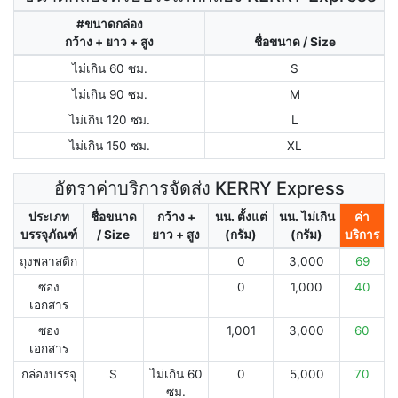
#ขนาดกล่อง
กว้าง + ยาว + สูง
ชื่อขนาด / Size
ไม่เกิน 60 ซม.
S
ไม่เกิน 90 ซม.
M
ไม่เกิน 120 ซม.
L
ไม่เกิน 150 ซม.
XL
อัตราค่าบริการจัดส่ง KERRY Express
ประเภท
ชื่อขนาด
กว้าง +
นน. ตั้งแต่
นน. ไม่เกิน
ค่า
บรรจุภัณฑ์
/ Size
ยาว + สูง
(กรัม)
(กรัม)
บริการ
ถุงพลาสติก
0
3,000
69
ซอง
0
1,000
40
เอกสาร
ซอง
1,001
3,000
60
เอกสาร
กล่องบรรจุ
S
ไม่เกิน 60
0
5,000
70
ซม.