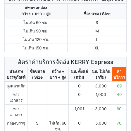
#ขนาดกล่อง
กว้าง + ยาว + สูง
ชื่อขนาด / Size
ไม่เกิน 60 ซม.
S
ไม่เกิน 90 ซม.
M
ไม่เกิน 120 ซม.
L
ไม่เกิน 150 ซม.
XL
อัตราค่าบริการจัดส่ง KERRY Express
ประเภท
ชื่อขนาด
กว้าง +
นน. ตั้งแต่
นน. ไม่เกิน
ค่า
บรรจุภัณฑ์
/ Size
ยาว + สูง
(กรัม)
(กรัม)
บริการ
ถุงพลาสติก
0
3,000
69
ซอง
0
1,000
40
เอกสาร
ซอง
1,001
3,000
60
เอกสาร
กล่องบรรจุ
S
ไม่เกิน 60
0
5,000
70
ซม.