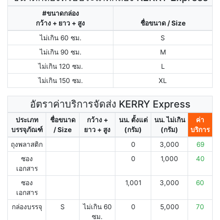
#ขนาดกล่อง
กว้าง + ยาว + สูง
ชื่อขนาด / Size
ไม่เกิน 60 ซม.
S
ไม่เกิน 90 ซม.
M
ไม่เกิน 120 ซม.
L
ไม่เกิน 150 ซม.
XL
อัตราค่าบริการจัดส่ง KERRY Express
ประเภท
ชื่อขนาด
กว้าง +
นน. ตั้งแต่
นน. ไม่เกิน
ค่า
บรรจุภัณฑ์
/ Size
ยาว + สูง
(กรัม)
(กรัม)
บริการ
ถุงพลาสติก
0
3,000
69
ซอง
0
1,000
40
เอกสาร
ซอง
1,001
3,000
60
เอกสาร
กล่องบรรจุ
S
ไม่เกิน 60
0
5,000
70
ซม.