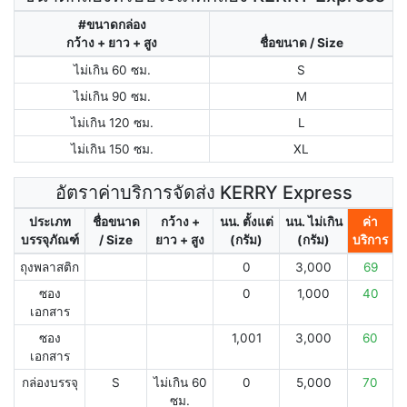
#ขนาดกล่อง
กว้าง + ยาว + สูง
ชื่อขนาด / Size
ไม่เกิน 60 ซม.
S
ไม่เกิน 90 ซม.
M
ไม่เกิน 120 ซม.
L
ไม่เกิน 150 ซม.
XL
อัตราค่าบริการจัดส่ง KERRY Express
ประเภท
ชื่อขนาด
กว้าง +
นน. ตั้งแต่
นน. ไม่เกิน
ค่า
บรรจุภัณฑ์
/ Size
ยาว + สูง
(กรัม)
(กรัม)
บริการ
ถุงพลาสติก
0
3,000
69
ซอง
0
1,000
40
เอกสาร
ซอง
1,001
3,000
60
เอกสาร
กล่องบรรจุ
S
ไม่เกิน 60
0
5,000
70
ซม.