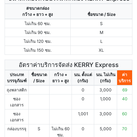
#ขนาดกล่อง
กว้าง + ยาว + สูง
ชื่อขนาด / Size
ไม่เกิน 60 ซม.
S
ไม่เกิน 90 ซม.
M
ไม่เกิน 120 ซม.
L
ไม่เกิน 150 ซม.
XL
อัตราค่าบริการจัดส่ง KERRY Express
ประเภท
ชื่อขนาด
กว้าง +
นน. ตั้งแต่
นน. ไม่เกิน
ค่า
บรรจุภัณฑ์
/ Size
ยาว + สูง
(กรัม)
(กรัม)
บริการ
ถุงพลาสติก
0
3,000
69
ซอง
0
1,000
40
เอกสาร
ซอง
1,001
3,000
60
เอกสาร
กล่องบรรจุ
S
ไม่เกิน 60
0
5,000
70
ซม.