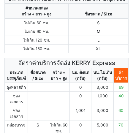
#ขนาดกล่อง
กว้าง + ยาว + สูง
ชื่อขนาด / Size
ไม่เกิน 60 ซม.
S
ไม่เกิน 90 ซม.
M
ไม่เกิน 120 ซม.
L
ไม่เกิน 150 ซม.
XL
อัตราค่าบริการจัดส่ง KERRY Express
ประเภท
ชื่อขนาด
กว้าง +
นน. ตั้งแต่
นน. ไม่เกิน
ค่า
บรรจุภัณฑ์
/ Size
ยาว + สูง
(กรัม)
(กรัม)
บริการ
ถุงพลาสติก
0
3,000
69
ซอง
0
1,000
40
เอกสาร
ซอง
1,001
3,000
60
เอกสาร
กล่องบรรจุ
S
ไม่เกิน 60
0
5,000
70
ซม.