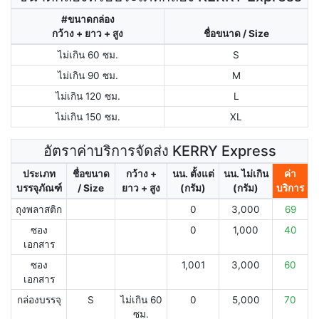
#ขนาดกล่อง
กว้าง + ยาว + สูง
ชื่อขนาด / Size
ไม่เกิน 60 ซม.
S
ไม่เกิน 90 ซม.
M
ไม่เกิน 120 ซม.
L
ไม่เกิน 150 ซม.
XL
อัตราค่าบริการจัดส่ง KERRY Express
ประเภท
ชื่อขนาด
กว้าง +
นน. ตั้งแต่
นน. ไม่เกิน
ค่า
บรรจุภัณฑ์
/ Size
ยาว + สูง
(กรัม)
(กรัม)
บริการ
ถุงพลาสติก
0
3,000
69
ซอง
0
1,000
40
เอกสาร
ซอง
1,001
3,000
60
เอกสาร
กล่องบรรจุ
S
ไม่เกิน 60
0
5,000
70
ซม.