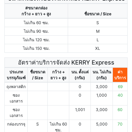
#ขนาดกล่อง
กว้าง + ยาว + สูง
ชื่อขนาด / Size
ไม่เกิน 60 ซม.
S
ไม่เกิน 90 ซม.
M
ไม่เกิน 120 ซม.
L
ไม่เกิน 150 ซม.
XL
อัตราค่าบริการจัดส่ง KERRY Express
ประเภท
ชื่อขนาด
กว้าง +
นน. ตั้งแต่
นน. ไม่เกิน
ค่า
บรรจุภัณฑ์
/ Size
ยาว + สูง
(กรัม)
(กรัม)
บริการ
ถุงพลาสติก
0
3,000
69
ซอง
0
1,000
40
เอกสาร
ซอง
1,001
3,000
60
เอกสาร
กล่องบรรจุ
S
ไม่เกิน 60
0
5,000
70
ซม.