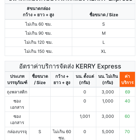
#ขนาดกล่อง
กว้าง + ยาว + สูง
ชื่อขนาด / Size
ไม่เกิน 60 ซม.
S
ไม่เกิน 90 ซม.
M
ไม่เกิน 120 ซม.
L
ไม่เกิน 150 ซม.
XL
อัตราค่าบริการจัดส่ง KERRY Express
ประเภท
ชื่อขนาด
กว้าง +
นน. ตั้งแต่
นน. ไม่เกิน
ค่า
บรรจุภัณฑ์
/ Size
ยาว + สูง
(กรัม)
(กรัม)
บริการ
ถุงพลาสติก
0
3,000
69
ซอง
0
1,000
40
เอกสาร
ซอง
1,001
3,000
60
เอกสาร
กล่องบรรจุ
S
ไม่เกิน 60
0
5,000
70
ซม.