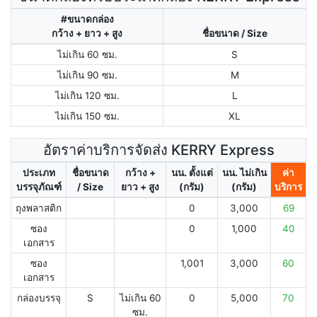
#ขนาดกล่อง
กว้าง + ยาว + สูง
ชื่อขนาด / Size
ไม่เกิน 60 ซม.
S
ไม่เกิน 90 ซม.
M
ไม่เกิน 120 ซม.
L
ไม่เกิน 150 ซม.
XL
อัตราค่าบริการจัดส่ง KERRY Express
ประเภท
ชื่อขนาด
กว้าง +
นน. ตั้งแต่
นน. ไม่เกิน
ค่า
บรรจุภัณฑ์
/ Size
ยาว + สูง
(กรัม)
(กรัม)
บริการ
ถุงพลาสติก
0
3,000
69
ซอง
0
1,000
40
เอกสาร
ซอง
1,001
3,000
60
เอกสาร
กล่องบรรจุ
S
ไม่เกิน 60
0
5,000
70
ซม.