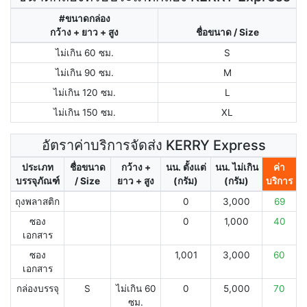
#ขนาดกล่อง
กว้าง + ยาว + สูง
ชื่อขนาด / Size
ไม่เกิน 60 ซม.
S
ไม่เกิน 90 ซม.
M
ไม่เกิน 120 ซม.
L
ไม่เกิน 150 ซม.
XL
อัตราค่าบริการจัดส่ง KERRY Express
ประเภท
ชื่อขนาด
กว้าง +
นน. ตั้งแต่
นน. ไม่เกิน
ค่า
บรรจุภัณฑ์
/ Size
ยาว + สูง
(กรัม)
(กรัม)
บริการ
ถุงพลาสติก
0
3,000
69
ซอง
0
1,000
40
เอกสาร
ซอง
1,001
3,000
60
เอกสาร
กล่องบรรจุ
S
ไม่เกิน 60
0
5,000
70
ซม.