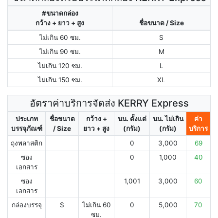
#ขนาดกล่อง
กว้าง + ยาว + สูง
ชื่อขนาด / Size
ไม่เกิน 60 ซม.
S
ไม่เกิน 90 ซม.
M
ไม่เกิน 120 ซม.
L
ไม่เกิน 150 ซม.
XL
อัตราค่าบริการจัดส่ง KERRY Express
ประเภท
ชื่อขนาด
กว้าง +
นน. ตั้งแต่
นน. ไม่เกิน
ค่า
บรรจุภัณฑ์
/ Size
ยาว + สูง
(กรัม)
(กรัม)
บริการ
ถุงพลาสติก
0
3,000
69
ซอง
0
1,000
40
เอกสาร
ซอง
1,001
3,000
60
เอกสาร
กล่องบรรจุ
S
ไม่เกิน 60
0
5,000
70
ซม.