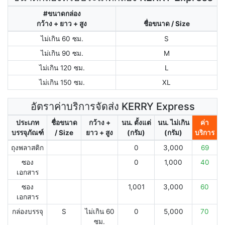
#ขนาดกล่อง
กว้าง + ยาว + สูง
ชื่อขนาด / Size
ไม่เกิน 60 ซม.
S
ไม่เกิน 90 ซม.
M
ไม่เกิน 120 ซม.
L
ไม่เกิน 150 ซม.
XL
อัตราค่าบริการจัดส่ง KERRY Express
ประเภท
ชื่อขนาด
กว้าง +
นน. ตั้งแต่
นน. ไม่เกิน
ค่า
บรรจุภัณฑ์
/ Size
ยาว + สูง
(กรัม)
(กรัม)
บริการ
ถุงพลาสติก
0
3,000
69
ซอง
0
1,000
40
เอกสาร
ซอง
1,001
3,000
60
เอกสาร
กล่องบรรจุ
S
ไม่เกิน 60
0
5,000
70
ซม.