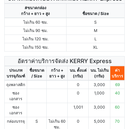
#ขนาดกล่อง
กว้าง + ยาว + สูง
ชื่อขนาด / Size
ไม่เกิน 60 ซม.
S
ไม่เกิน 90 ซม.
M
ไม่เกิน 120 ซม.
L
ไม่เกิน 150 ซม.
XL
อัตราค่าบริการจัดส่ง KERRY Express
ประเภท
ชื่อขนาด
กว้าง +
นน. ตั้งแต่
นน. ไม่เกิน
ค่า
บรรจุภัณฑ์
/ Size
ยาว + สูง
(กรัม)
(กรัม)
บริการ
ถุงพลาสติก
0
3,000
69
ซอง
0
1,000
40
เอกสาร
ซอง
1,001
3,000
60
เอกสาร
กล่องบรรจุ
S
ไม่เกิน 60
0
5,000
70
ซม.