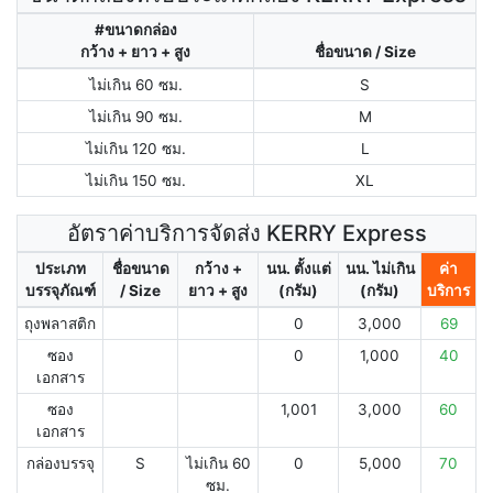
#ขนาดกล่อง
กว้าง + ยาว + สูง
ชื่อขนาด / Size
ไม่เกิน 60 ซม.
S
ไม่เกิน 90 ซม.
M
ไม่เกิน 120 ซม.
L
ไม่เกิน 150 ซม.
XL
อัตราค่าบริการจัดส่ง KERRY Express
ประเภท
ชื่อขนาด
กว้าง +
นน. ตั้งแต่
นน. ไม่เกิน
ค่า
บรรจุภัณฑ์
/ Size
ยาว + สูง
(กรัม)
(กรัม)
บริการ
ถุงพลาสติก
0
3,000
69
ซอง
0
1,000
40
เอกสาร
ซอง
1,001
3,000
60
เอกสาร
กล่องบรรจุ
S
ไม่เกิน 60
0
5,000
70
ซม.