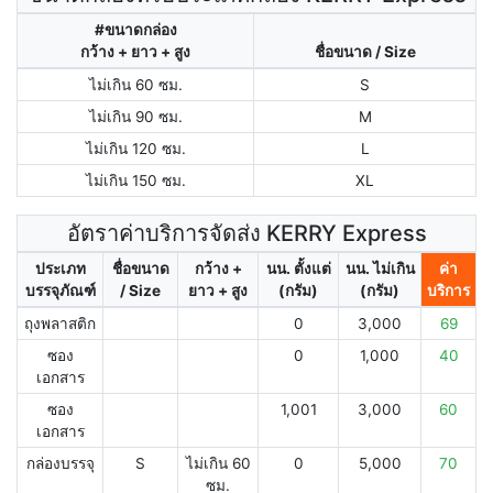
#ขนาดกล่อง
กว้าง + ยาว + สูง
ชื่อขนาด / Size
ไม่เกิน 60 ซม.
S
ไม่เกิน 90 ซม.
M
ไม่เกิน 120 ซม.
L
ไม่เกิน 150 ซม.
XL
อัตราค่าบริการจัดส่ง KERRY Express
ประเภท
ชื่อขนาด
กว้าง +
นน. ตั้งแต่
นน. ไม่เกิน
ค่า
บรรจุภัณฑ์
/ Size
ยาว + สูง
(กรัม)
(กรัม)
บริการ
ถุงพลาสติก
0
3,000
69
ซอง
0
1,000
40
เอกสาร
ซอง
1,001
3,000
60
เอกสาร
กล่องบรรจุ
S
ไม่เกิน 60
0
5,000
70
ซม.