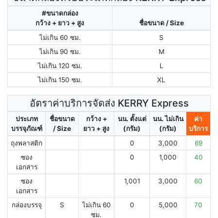
#ขนาดกล่อง
กว้าง + ยาว + สูง
ชื่อขนาด / Size
ไม่เกิน 60 ซม.
S
ไม่เกิน 90 ซม.
M
ไม่เกิน 120 ซม.
L
ไม่เกิน 150 ซม.
XL
อัตราค่าบริการจัดส่ง KERRY Express
ประเภท
ชื่อขนาด
กว้าง +
นน. ตั้งแต่
นน. ไม่เกิน
ค่า
บรรจุภัณฑ์
/ Size
ยาว + สูง
(กรัม)
(กรัม)
บริการ
ถุงพลาสติก
0
3,000
69
ซอง
0
1,000
40
เอกสาร
ซอง
1,001
3,000
60
เอกสาร
กล่องบรรจุ
S
ไม่เกิน 60
0
5,000
70
ซม.