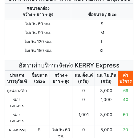
#ขนาดกล่อง
กว้าง + ยาว + สูง
ชื่อขนาด / Size
ไม่เกิน 60 ซม.
S
ไม่เกิน 90 ซม.
M
ไม่เกิน 120 ซม.
L
ไม่เกิน 150 ซม.
XL
อัตราค่าบริการจัดส่ง KERRY Express
ประเภท
ชื่อขนาด
กว้าง +
นน. ตั้งแต่
นน. ไม่เกิน
ค่า
บรรจุภัณฑ์
/ Size
ยาว + สูง
(กรัม)
(กรัม)
บริการ
ถุงพลาสติก
0
3,000
69
ซอง
0
1,000
40
เอกสาร
ซอง
1,001
3,000
60
เอกสาร
กล่องบรรจุ
S
ไม่เกิน 60
0
5,000
70
ซม.