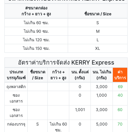
#ขนาดกล่อง
กว้าง + ยาว + สูง
ชื่อขนาด / Size
ไม่เกิน 60 ซม.
S
ไม่เกิน 90 ซม.
M
ไม่เกิน 120 ซม.
L
ไม่เกิน 150 ซม.
XL
อัตราค่าบริการจัดส่ง KERRY Express
ประเภท
ชื่อขนาด
กว้าง +
นน. ตั้งแต่
นน. ไม่เกิน
ค่า
บรรจุภัณฑ์
/ Size
ยาว + สูง
(กรัม)
(กรัม)
บริการ
ถุงพลาสติก
0
3,000
69
ซอง
0
1,000
40
เอกสาร
ซอง
1,001
3,000
60
เอกสาร
กล่องบรรจุ
S
ไม่เกิน 60
0
5,000
70
ซม.