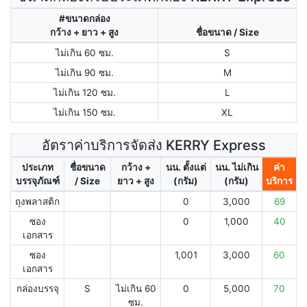
#ขนาดกล่อง
กว้าง + ยาว + สูง
ชื่อขนาด / Size
ไม่เกิน 60 ซม.
S
ไม่เกิน 90 ซม.
M
ไม่เกิน 120 ซม.
L
ไม่เกิน 150 ซม.
XL
อัตราค่าบริการจัดส่ง KERRY Express
ประเภท
ชื่อขนาด
กว้าง +
นน. ตั้งแต่
นน. ไม่เกิน
ค่า
บรรจุภัณฑ์
/ Size
ยาว + สูง
(กรัม)
(กรัม)
บริการ
ถุงพลาสติก
0
3,000
69
ซอง
0
1,000
40
เอกสาร
ซอง
1,001
3,000
60
เอกสาร
กล่องบรรจุ
S
ไม่เกิน 60
0
5,000
70
ซม.