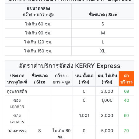
#ขนาดกล่อง
กว้าง + ยาว + สูง
ชื่อขนาด / Size
ไม่เกิน 60 ซม.
S
ไม่เกิน 90 ซม.
M
ไม่เกิน 120 ซม.
L
ไม่เกิน 150 ซม.
XL
อัตราค่าบริการจัดส่ง KERRY Express
ประเภท
ชื่อขนาด
กว้าง +
นน. ตั้งแต่
นน. ไม่เกิน
ค่า
บรรจุภัณฑ์
/ Size
ยาว + สูง
(กรัม)
(กรัม)
บริการ
ถุงพลาสติก
0
3,000
69
ซอง
0
1,000
40
เอกสาร
ซอง
1,001
3,000
60
เอกสาร
กล่องบรรจุ
S
ไม่เกิน 60
0
5,000
70
ซม.