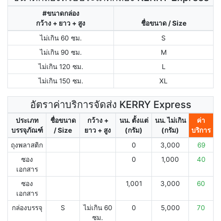
#ขนาดกล่อง
กว้าง + ยาว + สูง
ชื่อขนาด / Size
ไม่เกิน 60 ซม.
S
ไม่เกิน 90 ซม.
M
ไม่เกิน 120 ซม.
L
ไม่เกิน 150 ซม.
XL
อัตราค่าบริการจัดส่ง KERRY Express
ประเภท
ชื่อขนาด
กว้าง +
นน. ตั้งแต่
นน. ไม่เกิน
ค่า
บรรจุภัณฑ์
/ Size
ยาว + สูง
(กรัม)
(กรัม)
บริการ
ถุงพลาสติก
0
3,000
69
ซอง
0
1,000
40
เอกสาร
ซอง
1,001
3,000
60
เอกสาร
กล่องบรรจุ
S
ไม่เกิน 60
0
5,000
70
ซม.