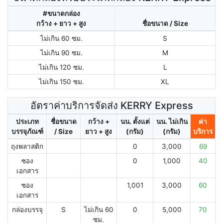
#ขนาดกล่อง
กว้าง + ยาว + สูง
ชื่อขนาด / Size
ไม่เกิน 60 ซม.
S
ไม่เกิน 90 ซม.
M
ไม่เกิน 120 ซม.
L
ไม่เกิน 150 ซม.
XL
อัตราค่าบริการจัดส่ง KERRY Express
ประเภท
ชื่อขนาด
กว้าง +
นน. ตั้งแต่
นน. ไม่เกิน
ค่า
บรรจุภัณฑ์
/ Size
ยาว + สูง
(กรัม)
(กรัม)
บริการ
ถุงพลาสติก
0
3,000
69
ซอง
0
1,000
40
เอกสาร
ซอง
1,001
3,000
60
เอกสาร
กล่องบรรจุ
S
ไม่เกิน 60
0
5,000
70
ซม.