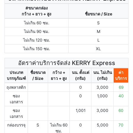
#ขนาดกล่อง
กว้าง + ยาว + สูง
ชื่อขนาด / Size
ไม่เกิน 60 ซม.
S
ไม่เกิน 90 ซม.
M
ไม่เกิน 120 ซม.
L
ไม่เกิน 150 ซม.
XL
อัตราค่าบริการจัดส่ง KERRY Express
ประเภท
ชื่อขนาด
กว้าง +
นน. ตั้งแต่
นน. ไม่เกิน
ค่า
บรรจุภัณฑ์
/ Size
ยาว + สูง
(กรัม)
(กรัม)
บริการ
ถุงพลาสติก
0
3,000
69
ซอง
0
1,000
40
เอกสาร
ซอง
1,001
3,000
60
เอกสาร
กล่องบรรจุ
S
ไม่เกิน 60
0
5,000
70
ซม.