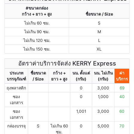
#ขนาดกล่อง
กว้าง + ยาว + สูง
ชื่อขนาด / Size
ไม่เกิน 60 ซม.
S
ไม่เกิน 90 ซม.
M
ไม่เกิน 120 ซม.
L
ไม่เกิน 150 ซม.
XL
อัตราค่าบริการจัดส่ง KERRY Express
ประเภท
ชื่อขนาด
กว้าง +
นน. ตั้งแต่
นน. ไม่เกิน
ค่า
บรรจุภัณฑ์
/ Size
ยาว + สูง
(กรัม)
(กรัม)
บริการ
ถุงพลาสติก
0
3,000
69
ซอง
0
1,000
40
เอกสาร
ซอง
1,001
3,000
60
เอกสาร
กล่องบรรจุ
S
ไม่เกิน 60
0
5,000
70
ซม.