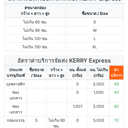
#ขนาดกล่อง
กว้าง + ยาว + สูง
ชื่อขนาด / Size
ไม่เกิน 60 ซม.
S
ไม่เกิน 90 ซม.
M
ไม่เกิน 120 ซม.
L
ไม่เกิน 150 ซม.
XL
อัตราค่าบริการจัดส่ง KERRY Express
ประเภท
ชื่อขนาด
กว้าง +
นน. ตั้งแต่
นน. ไม่เกิน
ค่า
บรรจุภัณฑ์
/ Size
ยาว + สูง
(กรัม)
(กรัม)
บริการ
ถุงพลาสติก
0
3,000
69
ซอง
0
1,000
40
เอกสาร
ซอง
1,001
3,000
60
เอกสาร
กล่องบรรจุ
S
ไม่เกิน 60
0
5,000
70
ซม.