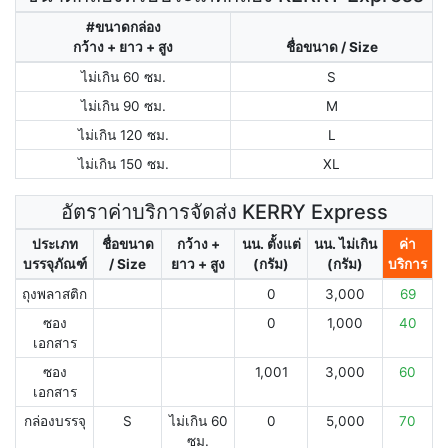
#ขนาดกล่อง
กว้าง + ยาว + สูง
ชื่อขนาด / Size
ไม่เกิน 60 ซม.
S
ไม่เกิน 90 ซม.
M
ไม่เกิน 120 ซม.
L
ไม่เกิน 150 ซม.
XL
อัตราค่าบริการจัดส่ง KERRY Express
ประเภท
ชื่อขนาด
กว้าง +
นน. ตั้งแต่
นน. ไม่เกิน
ค่า
บรรจุภัณฑ์
/ Size
ยาว + สูง
(กรัม)
(กรัม)
บริการ
ถุงพลาสติก
0
3,000
69
ซอง
0
1,000
40
เอกสาร
ซอง
1,001
3,000
60
เอกสาร
กล่องบรรจุ
S
ไม่เกิน 60
0
5,000
70
ซม.