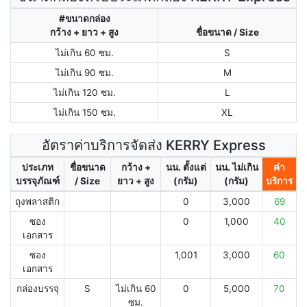
#ขนาดกล่อง
กว้าง + ยาว + สูง
ชื่อขนาด / Size
ไม่เกิน 60 ซม.
S
ไม่เกิน 90 ซม.
M
ไม่เกิน 120 ซม.
L
ไม่เกิน 150 ซม.
XL
อัตราค่าบริการจัดส่ง KERRY Express
ประเภท
ชื่อขนาด
กว้าง +
นน. ตั้งแต่
นน. ไม่เกิน
ค่า
บรรจุภัณฑ์
/ Size
ยาว + สูง
(กรัม)
(กรัม)
บริการ
ถุงพลาสติก
0
3,000
69
ซอง
0
1,000
40
เอกสาร
ซอง
1,001
3,000
60
เอกสาร
กล่องบรรจุ
S
ไม่เกิน 60
0
5,000
70
ซม.