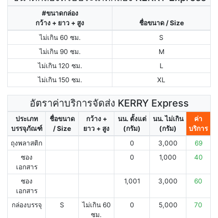
#ขนาดกล่อง
กว้าง + ยาว + สูง
ชื่อขนาด / Size
ไม่เกิน 60 ซม.
S
ไม่เกิน 90 ซม.
M
ไม่เกิน 120 ซม.
L
ไม่เกิน 150 ซม.
XL
อัตราค่าบริการจัดส่ง KERRY Express
ประเภท
ชื่อขนาด
กว้าง +
นน. ตั้งแต่
นน. ไม่เกิน
ค่า
บรรจุภัณฑ์
/ Size
ยาว + สูง
(กรัม)
(กรัม)
บริการ
ถุงพลาสติก
0
3,000
69
ซอง
0
1,000
40
เอกสาร
ซอง
1,001
3,000
60
เอกสาร
กล่องบรรจุ
S
ไม่เกิน 60
0
5,000
70
ซม.