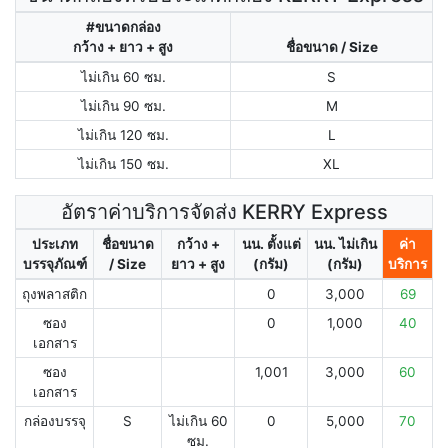
#ขนาดกล่อง
กว้าง + ยาว + สูง
ชื่อขนาด / Size
ไม่เกิน 60 ซม.
S
ไม่เกิน 90 ซม.
M
ไม่เกิน 120 ซม.
L
ไม่เกิน 150 ซม.
XL
อัตราค่าบริการจัดส่ง KERRY Express
ประเภท
ชื่อขนาด
กว้าง +
นน. ตั้งแต่
นน. ไม่เกิน
ค่า
บรรจุภัณฑ์
/ Size
ยาว + สูง
(กรัม)
(กรัม)
บริการ
ถุงพลาสติก
0
3,000
69
ซอง
0
1,000
40
เอกสาร
ซอง
1,001
3,000
60
เอกสาร
กล่องบรรจุ
S
ไม่เกิน 60
0
5,000
70
ซม.