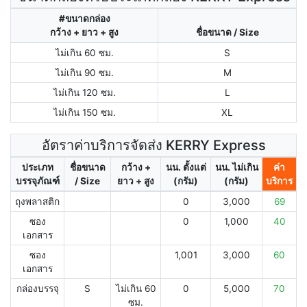
#ขนาดกล่อง
กว้าง + ยาว + สูง
ชื่อขนาด / Size
ไม่เกิน 60 ซม.
S
ไม่เกิน 90 ซม.
M
ไม่เกิน 120 ซม.
L
ไม่เกิน 150 ซม.
XL
อัตราค่าบริการจัดส่ง KERRY Express
ประเภท
ชื่อขนาด
กว้าง +
นน. ตั้งแต่
นน. ไม่เกิน
ค่า
บรรจุภัณฑ์
/ Size
ยาว + สูง
(กรัม)
(กรัม)
บริการ
ถุงพลาสติก
0
3,000
69
ซอง
0
1,000
40
เอกสาร
ซอง
1,001
3,000
60
เอกสาร
กล่องบรรจุ
S
ไม่เกิน 60
0
5,000
70
ซม.